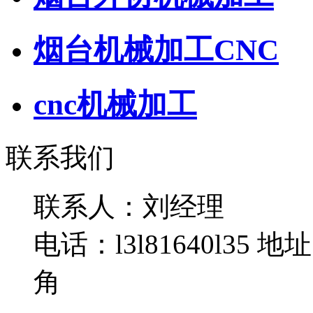
烟台机械加工CNC
cnc机械加工
联系我们
联系人：刘经理
电话：l3l81640l3
角