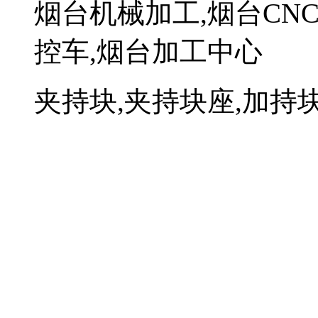
烟台机械加工,烟台CN
控车,烟台加工中心
夹持块,夹持块座,加持