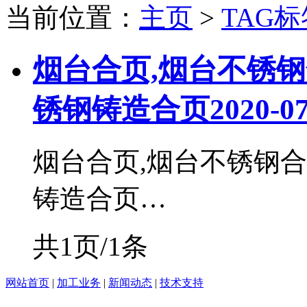
当前位置：
主页
>
TAG标
烟台合页,烟台不锈钢
锈钢铸造合页
2020-0
烟台合页,烟台不锈钢合
铸造合页…
共1页/1条
网站首页
|
加工业务
|
新闻动态
|
技术支持