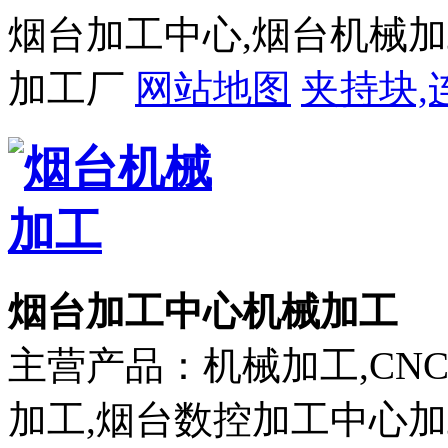
烟台加工中心,烟台机械加
加工厂
网站地图
夹持块,
烟台加工中心机械加工
主营产品：机械加工,CNC
加工,烟台数控加工中心